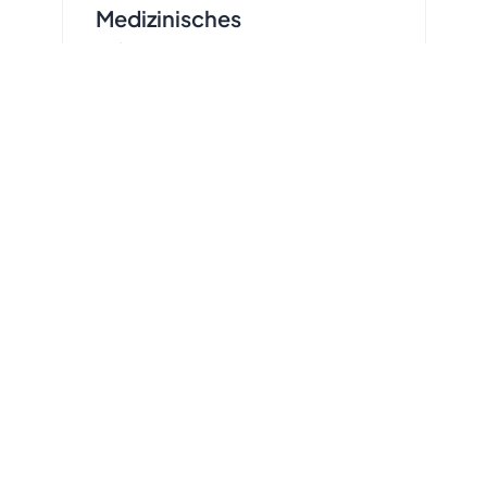
Medizinisches
Informationssystem -
Medstar™
für die organisierte Speicherung
und Verarbeitung medizinischer
Daten.
37K+
Niedergelassene Ärzte
8M+
Registrierte Patienten
120K