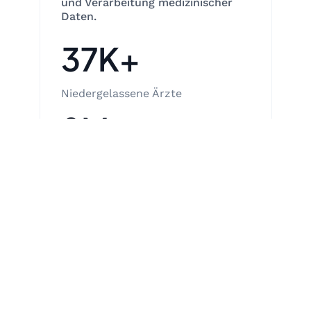
und Verarbeitung medizinischer
Daten.
37K+
Niedergelassene Ärzte
8M+
Registrierte Patienten
120K
Verabredungen pro Tag
15%
des ukrainischen Marktes