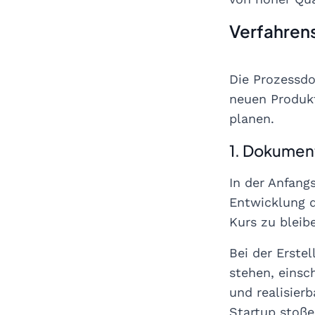
Verfahren
Die Prozessd
neuen Produkt
planen.
1. Dokumen
In der Anfang
Entwicklung d
Kurs zu bleib
Bei der Erste
stehen, einsc
und realisier
Startup stoße