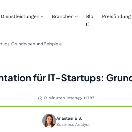
Dienstleistungen
Branchen
Blo
Preisfindung
g
rtups: Grundtypen und Beispiele
ation für IT-Startups: Grun
0 Minuten lesen
12787
Anastasiia S.
Business Analyst