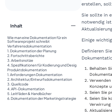
erstellen, sol
Sie sollte in
notwendig ist
Inhalt
Aktualisierun
Wie man eine Dokumentation für ein
Einige wichti
Softwareprojekt schreibt
Verfahrensdokumentation
Definieren Si
1. Dokumentation der Planung
2. Fortschrittsberichte
Dokumentation
3. Arbeitsnotize
4. Spezifikationen für Kodierung und Desig
Behalten Si
Produktdokumentation
Dokumentati
1. Anforderungen Dokumentation
2. Architektur/Entwurfsdokumentation
Verwenden 
3. Quellcode
Konzepte u
4. API-Dokumentation
Seien Sie p
5. Leitfäden & Handbücher
6. Dokumentation der Marketingstrategie
Seien Sie 
Verwirrung
Aktualisier